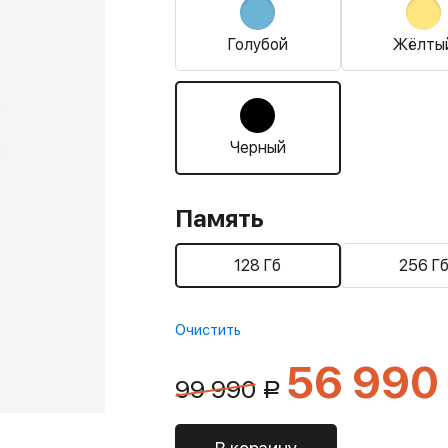
Голубой
Жёлты
Черный
Память
128 Гб
256 Г
Очистить
56 990
99 990
Р