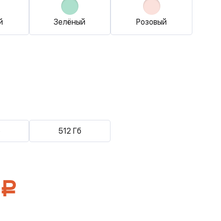
й
Зелёный
Розовый
б
512 Гб
Р