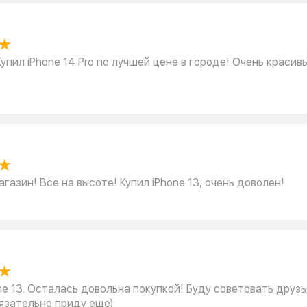
★
Купил iPhone 14 Pro по лучшей цене в городе! Очень красив
★
газин! Все на высоте! Купил iPhone 13, очень доволен!
★
ne 13. Осталась довольна покупкой! Буду советовать друз
язательно приду еще)