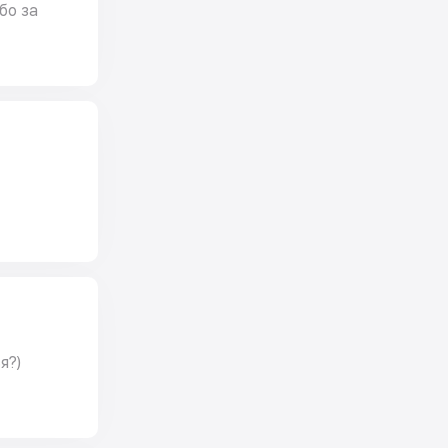
бо за
я?)