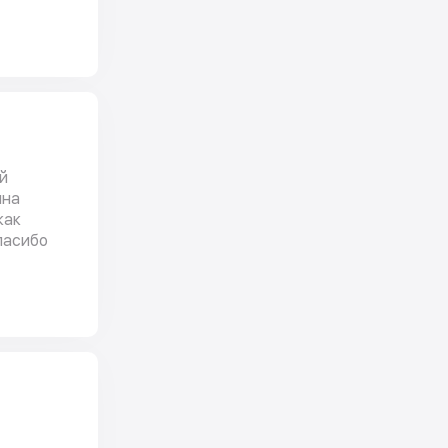
й
ина
как
пасибо