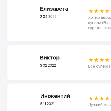
Елизавета
★★★★
2 04 2022
Хотим выра
купили iPho
городе, отн
Виктор
★★★★
3 02 2022
Все супер! 
Инокентий
★★★★
5 11 2021
Лучший мага