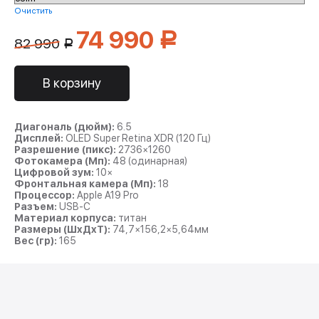
Очистить
74 990
Р
82 990
Р
В корзину
Диагональ (дюйм):
6.5
Дисплей:
OLED Super Retina XDR (120 Гц)
Разрешение (пикс):
2736×1260
Фотокамера (Мп):
48 (одинарная)
Цифровой зум:
10×
Фронтальная камера (Мп):
18
Процессор:
Apple A19 Pro
Разъем:
USB-C
Материал корпуса:
титан
Размеры (ШxДxТ):
74,7×156,2×5,64мм
Вес (гр):
165